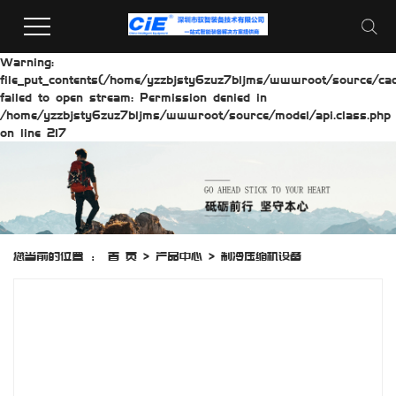
Warning:
file_put_contents(/home/yzzbjsty6zuz7bljms/wwwroot/source/cach
failed to open stream: Permission denied in
/home/yzzbjsty6zuz7bljms/wwwroot/source/model/api.class.php
on line 217
您当前的位置 ：
首 页
>
产品中心
>
制冷压缩机设备