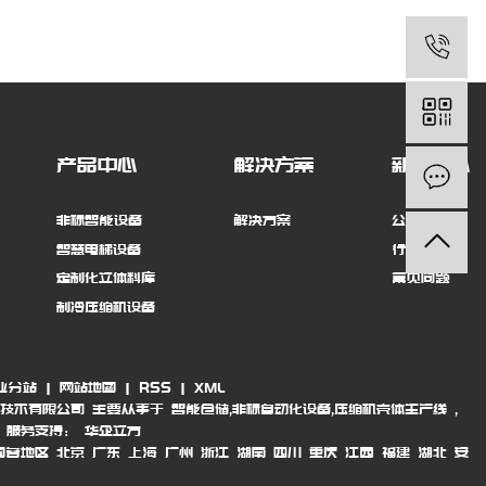
产品中心
解决方案
新闻中心
非标智能设备
解决方案
公司新闻
智慧电梯设备
行业动态
定制化立体料库
常见问题
制冷压缩机设备
业分站
|
网站地图
|
RSS
|
XML
技术有限公司 主要从事于
智能仓储
,
非标自动化设备
,
压缩机壳体生产线
,
！
服务支持：
华企立方
国各地区
北京
广东
上海
广州
浙江
湖南
四川
重庆
江西
福建
湖北
安