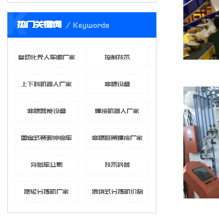
K
热门关键词
Keywords
自动化无人车间厂家
控制技术
上下料机器人厂家
非标设备
非标智能设备
焊接机器人厂家
固定式装卸伸缩车
非标框架焊接厂家
穿梭车公司
技术科普
摆轮分拣机厂家
滑块式分拣机价格