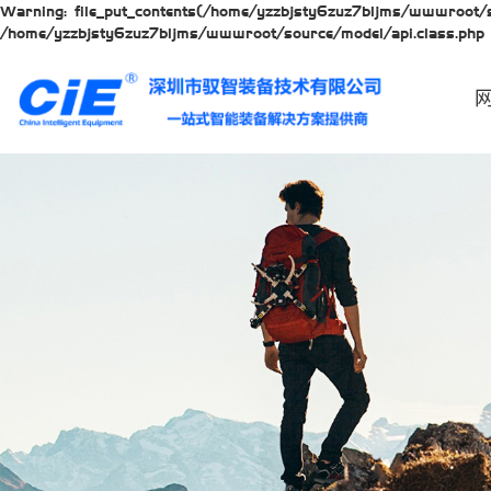
Warning: file_put_contents(/home/yzzbjsty6zuz7bljms/wwwroot/so
/home/yzzbjsty6zuz7bljms/wwwroot/source/model/api.class.php 