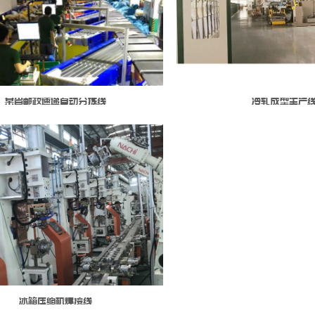
某省邮政速递自动分拣线
冷轧成型生产
冰箱压缩机焊接线