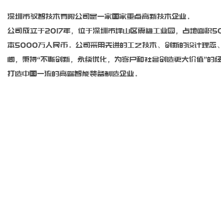
深圳市驭智技术有限公司是一家国家重点高新技术企业。
公司成立于2017年，位于深圳市坪山区震雄工业园，占地面积5
本5000万人民币。公司采用先进的工艺技术、创新的设计理念
间，秉持“不断创新，永续优化，为客户和社会创造更大价值”的
打造中国一流的高端智能装备制造企业。