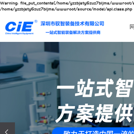
Warning: file_put_contents(/home/yzzbjsty6zuz7bljms/wwwroot/so
/home/yzzbjsty6zuz7bljms/wwwroot/source/model/api.class.php 