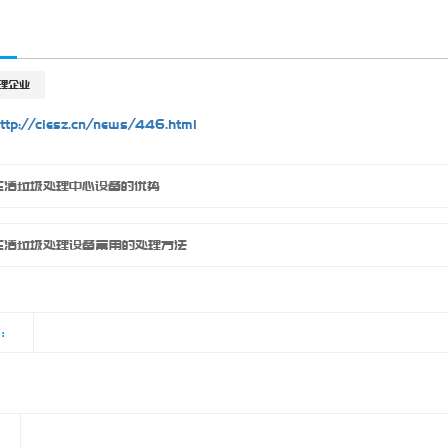
理企业
ttp://ciesz.cn/news/446.html
生活垃圾处理中心设备的优势
生活垃圾处理设备常用的处理方法
览：
品