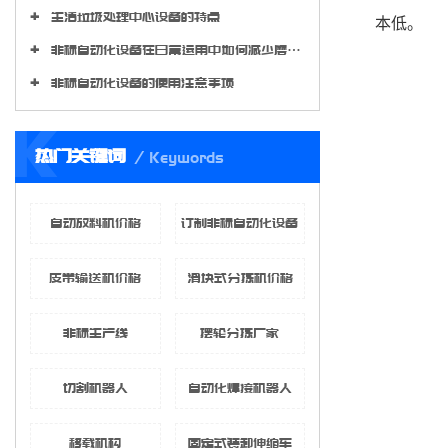
生活垃圾处理中心设备的特点
本低。
非标自动化设备在日常运用中如何减少磨损程度?
非标自动化设备的使用注意事项
K
热门关键词
Keywords
自动放料机价格
订制非标自动化设备
皮带输送机价格
滑块式分拣机价格
非标生产线
摆轮分拣厂家
切割机器人
自动化焊接机器人
移载机构
固定式装卸伸缩车