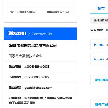
标签
双工位机器人焊接
焊接机器人价格
生活垃圾处
C
本文网址：
h
联系我们
Contact Us
上一篇：
深圳市驭智装备技术有限公司
国家重点高新技术企业
下一篇：
企业电话：4008-29-4008
市场热线：135 1000 7015
最近浏
企业邮箱：yuzhi@cieszs.com
公司地址：深圳市坪山区坑梓街道人民中路震
雄工业园B区7-B栋
相关产