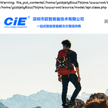
Warning: file_put_contents(/home/yzzbjsty6zuz7bljms/wwwroot/so
/home/yzzbjsty6zuz7bljms/wwwroot/source/model/api.class.php 