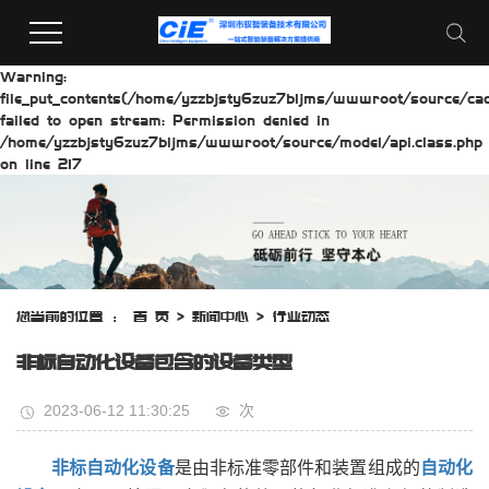
Warning:
file_put_contents(/home/yzzbjsty6zuz7bljms/wwwroot/source/cach
failed to open stream: Permission denied in
/home/yzzbjsty6zuz7bljms/wwwroot/source/model/api.class.php
on line 217
您当前的位置 ：
首 页
>
新闻中心
>
行业动态
非标自动化设备包含的设备类型
2023-06-12 11:30:25
次
非标自动化设备
是由非标准零部件和装置组成的
自动化