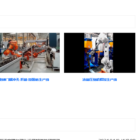
电梯门板冲孔-折弯-加强筋生产线
冰箱压缩机焊接生产线