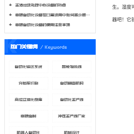
生活垃圾处理中心设备的特点
生。湿度
非标自动化设备在日常运用中如何减少磨损程度?
器吧！它
非标自动化设备的使用注意事项
K
热门关键词
Keywords
自动化输送系统
智能物流线
穿梭车价格
自动翻面机构
高位立体化仓库
自动化生产线
非标定制
冲压生产线厂家
机器人自动化
机械设计