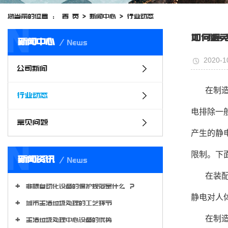
您当前的位置 ：
首 页
>
新闻中心
>
行业动态
N
如何避免
新闻中心
News
2020-1
公司新闻
在制
行业动态
电排除一
常见问题
产生的静
N
限制。下
新闻资讯
News
在装
非标自动化设备的保护规范是什么 ？
静电对人
城市生活垃圾处理的工艺环节
在制
生活垃圾处理中心设备的优势