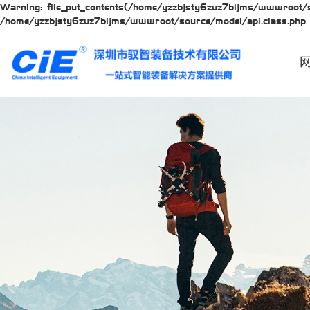
Warning: file_put_contents(/home/yzzbjsty6zuz7bljms/wwwroot/so
/home/yzzbjsty6zuz7bljms/wwwroot/source/model/api.class.php 