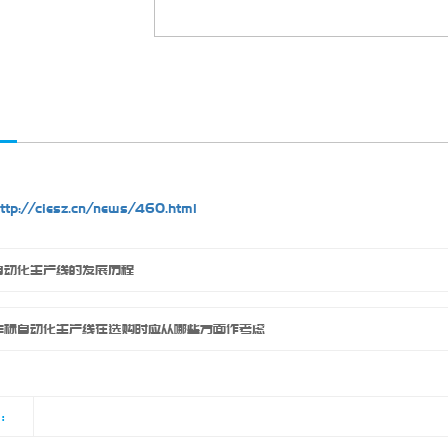
ttp://ciesz.cn/news/460.html
自动化生产线的发展历程
非标自动化生产线在选购时应从哪些方面作考虑
览：